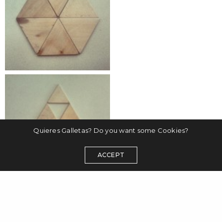
Quieres Galletas? Do you want some Cookies?
ACCEPT
BLOG
INSTALLATION
PHOTOGRAPHY