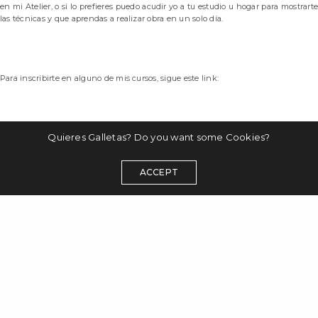
en mi Atelier, o si lo prefieres puedo acudir yo a tu estudio u hogar para mostrarte
las técnicas y que aprendas a realizar obra en un solo día.
Para inscribirte en alguno de mis cursos, sigue este link:
Quieres Galletas? Do you want some Cookies?
ACCEPT